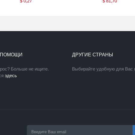
$
0,27
$
81,70
Купить
Купить
 ПОМОЩИ
ДРУГИЕ СТРАНЫ
прос? Больше не ищите.
Выбирайте удобную для Вас 
ся
здесь