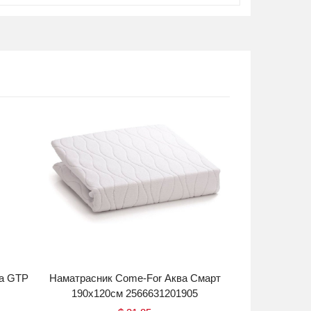
a GTP
Наматрасник Come-For Аква Смарт
BRABIX Heavy 
190x120см 2566631201905