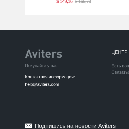
9
$
149,16
$
165,73
ть
Купить
ЦЕНТР
Покупайте у нас
Есть во
Связать
Контактная информация:
help@aviters.com
Подпишись на новости Aviters