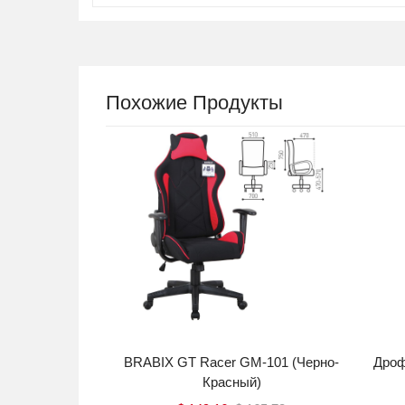
Похожие Продукты
уководителя
BRABIX GT Racer GM-101 (черно-
Дроф
Nadir D-5
Красный)