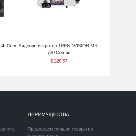
Dash Cam
Видеорегистратор TRENDVISION MR-
Автомагнитола
720 Combo
2D
$
228,57
Купить
ПЕРИМУЩЕСТВА
валюту.
Предлагаем лучшие товары по
лучшим ценам.