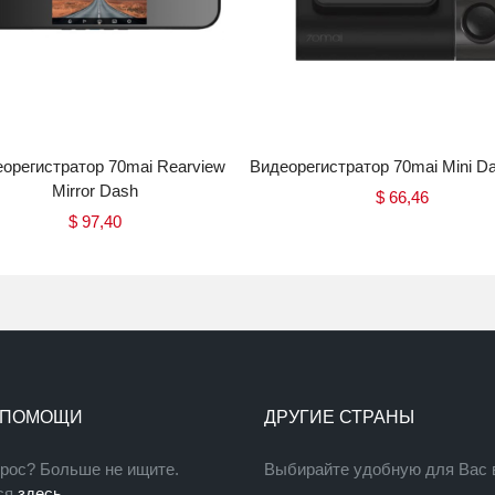
орегистратор 70mai Rearview
Видеорегистратор 70mai Mini 
Mirror Dash
$
66,46
$
97,40
Купить
Купить
 ПОМОЩИ
ДРУГИЕ СТРАНЫ
прос? Больше не ищите.
Выбирайте удобную для Вас 
ся
здесь