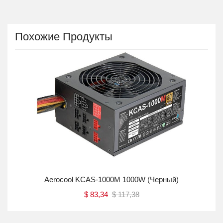
Похожие Продукты
Aerocool KCAS-1000M 1000W (черный)
Inc
$
83,34
$
117,38
Купить