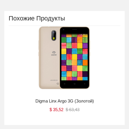
Похожие Продукты
 3XL
Digma Linx Argo 3G (золотой)
$
35,52
$
63,43
Купить